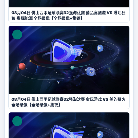
08月04日 佛山西甲足球联赛32强淘汰赛 藝品高國際 VS 湛江狂
狼·粵辉能源 全场录像【全场录像+集锦】
08月04日 佛山西甲足球联赛32强淘汰赛 贪玩游戏 VS 美的薪火
全场录像【全场录像+集锦】