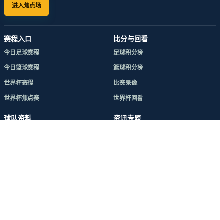
进入焦点场
赛程入口
比分与回看
今日足球赛程
足球积分榜
今日篮球赛程
篮球积分榜
世界杯赛程
比赛录像
世界杯焦点赛
世界杯回看
球队资料
资讯专题
足球球队
体育资讯
足球球员
赛前观察
篮球球队
热门专题
篮球球员
世界杯积分
Copyright © 2021-2026 24直播网. All Rights Reserved.
XML地图
备案查询