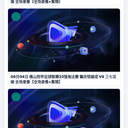
娱 全场录像【全场录像+集锦】
08月04日 佛山西甲足球联赛32强淘汰赛 肇庆恒骏成 VS 三七互
娱 全场录像【全场录像+集锦】