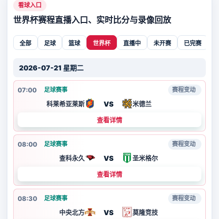
看球入口
世界杯赛程直播入口、实时比分与录像回放
全部
足球
篮球
世界杯
直播中
未开赛
已完赛
2026-07-21 星期二
07:00
足球赛事
赛程变动
VS
科莱希亚莱斯
米德兰
查看详情
08:00
足球赛事
赛程变动
VS
查科永久
圣米格尔
查看详情
08:30
足球赛事
赛程变动
VS
中央北方
莫隆竞技