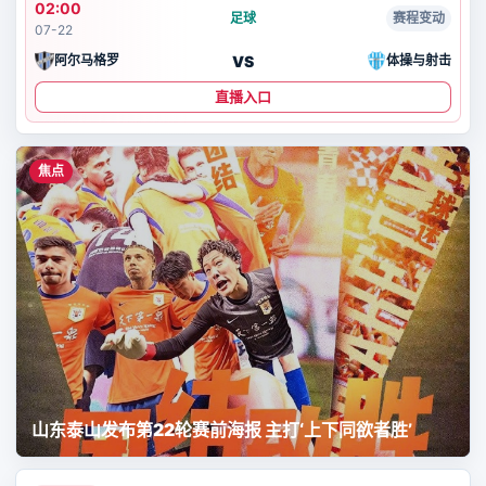
02:00
足球
赛程变动
07-22
VS
阿尔马格罗
体操与射击
直播入口
焦点
山东泰山发布第22轮赛前海报 主打‘上下同欲者胜’