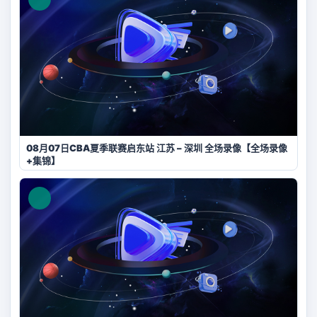
08月07日CBA夏季联赛启东站 江苏 – 深圳 全场录像【全场录像
+集锦】