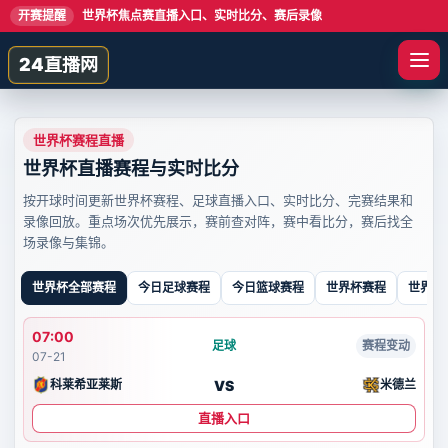
开赛提醒
世界杯焦点赛直播入口、实时比分、赛后录像
24直播网
世界杯赛程直播
世界杯直播赛程与实时比分
按开球时间更新世界杯赛程、足球直播入口、实时比分、完赛结果和
录像回放。重点场次优先展示，赛前查对阵，赛中看比分，赛后找全
场录像与集锦。
世界杯全部赛程
今日足球赛程
今日篮球赛程
世界杯赛程
世界杯
07:00
足球
赛程变动
07-21
VS
科莱希亚莱斯
米德兰
直播入口