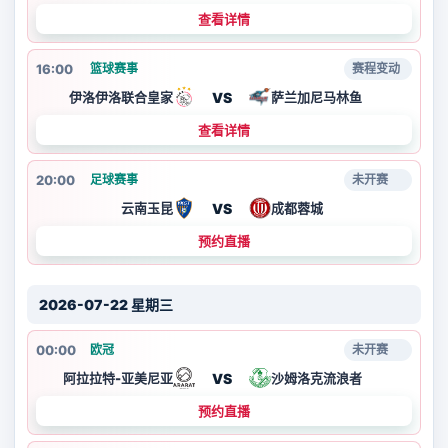
查看详情
16:00
篮球赛事
赛程变动
VS
伊洛伊洛联合皇家
萨兰加尼马林鱼
查看详情
20:00
足球赛事
未开赛
VS
云南玉昆
成都蓉城
预约直播
2026-07-22 星期三
00:00
欧冠
未开赛
VS
阿拉拉特-亚美尼亚
沙姆洛克流浪者
预约直播