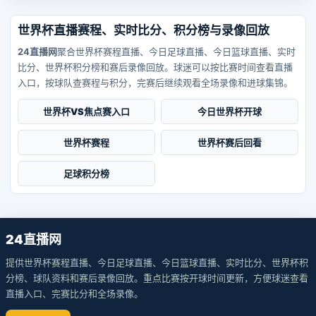
世界杯直播赛程、实时比分、积分榜与录像回放
24直播网
聚合世界杯赛程直播、今日足球直播、今日篮球直播、实时
比分、世界杯积分榜和赛后录像回放。球迷可以按比赛时间查看直播
入口，按球队查赛程与积分，完赛后继续观看全场录像和进球集锦。
世界杯VS焦点赛入口
今日世界杯开球
世界杯赛程
世界杯赛后回看
足球积分榜
24直播网
提供世界杯赛程直播、今日足球直播、今日篮球直播、实时比分、世界杯积
分榜、球队资料和赛后录像回放。重点比赛按开球时间更新，方便球迷查看
直播入口、完赛比分和全场录像。