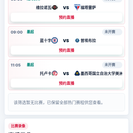
VS
维拉诺瓦
福塔雷萨
预约直播
09:00
墨超
未开赛
VS
蓝十字
普埃布拉
预约直播
11:05
墨超
未开赛
VS
托卢卡
墨西哥国立自治大学美洲狮
预约直播
该筛选暂无比赛，已保留全部热门赛程供您查看。
比赛录像