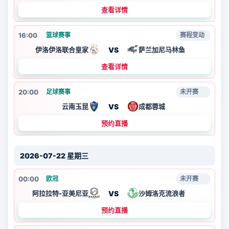
查看详情
16:00
篮球赛事
赛程变动
VS
伊洛伊洛联合皇家
萨兰加尼马林鱼
查看详情
20:00
足球赛事
未开赛
VS
云南玉昆
成都蓉城
预约直播
2026-07-22 星期三
00:00
欧冠
未开赛
VS
阿拉拉特-亚美尼亚
沙姆洛克流浪者
预约直播