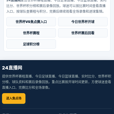
24直播网
聚合世界杯赛程直播、今日足球直播、今日篮球直播、实时
比分、世界杯积分榜和赛后录像回放。球迷可以按比赛时间查看直播
入口，按球队查赛程与积分，完赛后继续观看全场录像和进球集锦。
世界杯VS焦点赛入口
今日世界杯开球
世界杯赛程
世界杯赛后回看
足球积分榜
24直播网
提供世界杯赛程直播、今日足球直播、今日篮球直播、实时比分、世界杯积
分榜、球队资料和赛后录像回放。重点比赛按开球时间更新，方便球迷查看
直播入口、完赛比分和全场录像。
进入焦点场