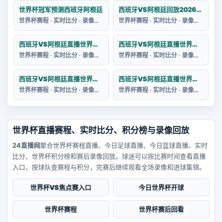
世界杯冠军预测西班牙阿根廷
西班牙VS阿根廷回放2026卡塔尔世界杯
世界杯赛程 · 实时比分 · 录像回放
世界杯赛程 · 实时比分 · 录像回放
西班牙VS阿根廷直播世界杯主题曲2026
西班牙VS阿根廷直播世界杯主题曲线
世界杯赛程 · 实时比分 · 录像回放
世界杯赛程 · 实时比分 · 录像回放
西班牙VS阿根廷直播世界杯决赛录像
西班牙VS阿根廷直播世界杯决赛回放
世界杯赛程 · 实时比分 · 录像回放
世界杯赛程 · 实时比分 · 录像回放
世界杯直播赛程、实时比分、积分榜与录像回放
24直播网
聚合世界杯赛程直播、今日足球直播、今日篮球直播、实时
比分、世界杯积分榜和赛后录像回放。球迷可以按比赛时间查看直播
入口，按球队查赛程与积分，完赛后继续观看全场录像和进球集锦。
世界杯VS焦点赛入口
今日世界杯开球
世界杯赛程
世界杯赛后回看