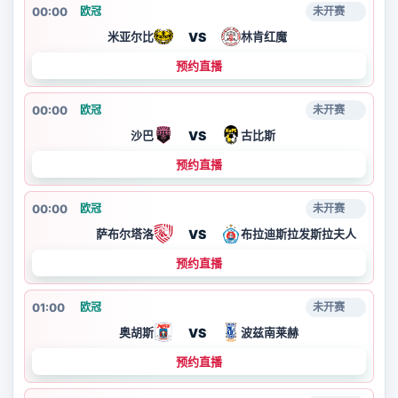
00:00
欧冠
未开赛
VS
米亚尔比
林肯红魔
预约直播
00:00
欧冠
未开赛
VS
沙巴
古比斯
预约直播
00:00
欧冠
未开赛
VS
萨布尔塔洛
布拉迪斯拉发斯拉夫人
预约直播
01:00
欧冠
未开赛
VS
奥胡斯
波兹南莱赫
预约直播