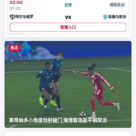
02:00
足球
赛程变动
07-22
VS
阿尔马格罗
体操与射击
直播入口
焦点
莱昂纳多小角度劲射破门 海港客场扳平铜梁龙