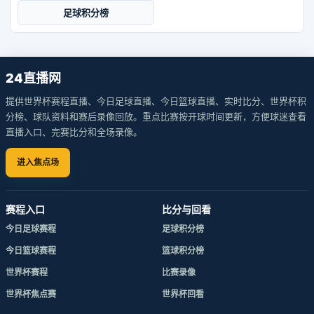
足球积分榜
24直播网
提供世界杯赛程直播、今日足球直播、今日篮球直播、实时比分、世界杯积
分榜、球队资料和赛后录像回放。重点比赛按开球时间更新，方便球迷查看
直播入口、完赛比分和全场录像。
进入焦点场
赛程入口
比分与回看
今日足球赛程
足球积分榜
今日篮球赛程
篮球积分榜
世界杯赛程
比赛录像
世界杯焦点赛
世界杯回看