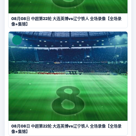
08月08日 中超第22轮 大连英博vs辽宁铁人 全场录像【全场录
像+集锦】
08月08日 中超第22轮 大连英博vs辽宁铁人 全场录像【全场录
像+集锦】