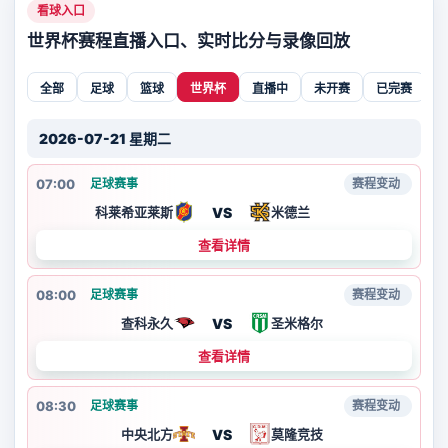
看球入口
世界杯赛程直播入口、实时比分与录像回放
全部
足球
篮球
世界杯
直播中
未开赛
已完赛
2026-07-21 星期二
07:00
足球赛事
赛程变动
VS
科莱希亚莱斯
米德兰
查看详情
08:00
足球赛事
赛程变动
VS
查科永久
圣米格尔
查看详情
08:30
足球赛事
赛程变动
VS
中央北方
莫隆竞技