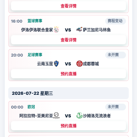
查看详情
16:00
篮球赛事
赛程变动
VS
伊洛伊洛联合皇家
萨兰加尼马林鱼
查看详情
20:00
足球赛事
未开赛
VS
云南玉昆
成都蓉城
预约直播
2026-07-22 星期三
00:00
欧冠
未开赛
VS
阿拉拉特-亚美尼亚
沙姆洛克流浪者
预约直播